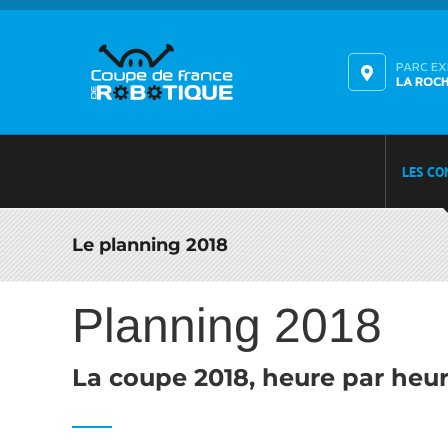
Passer
au
contenu
PARC E
LA ROC
LES CO
Le planning 2018
Planning 2018
La coupe 2018, heure par heu