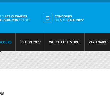
XPO
LES OUDAIRIES
CONCOURS
HE-SUR-YON
FRANCE
DU
5
AU
8 MAI 2027
NCOURS
ÉDITION 2027
WE R TECH’ FESTIVAL
PARTENAIRES
re