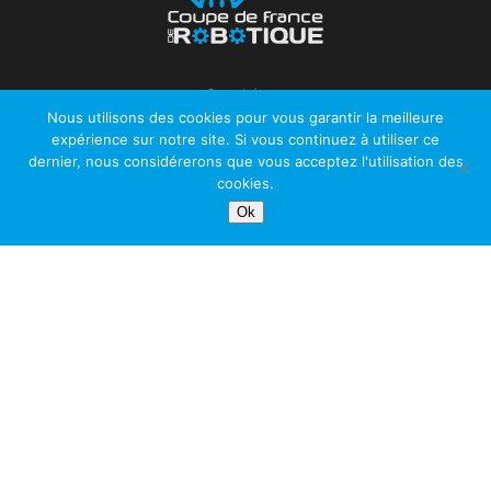
Organisée par
Nous utilisons des cookies pour vous garantir la meilleure
expérience sur notre site. Si vous continuez à utiliser ce
dernier, nous considérerons que vous acceptez l'utilisation des
cookies.
Ok
3347
1541
4720
© Planète Sciences 2021 |
Mentions légales