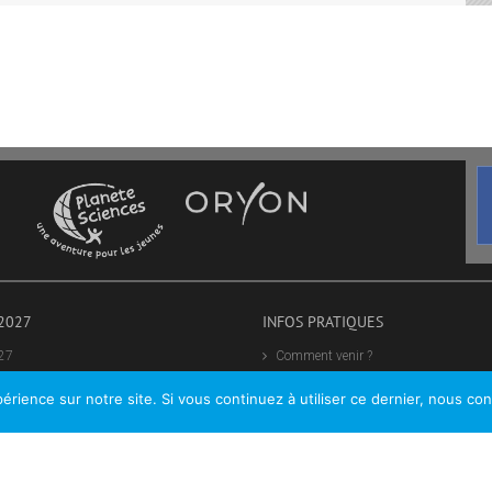
2027
INFOS PRATIQUES
027
Comment venir ?
 à la Coupe de France de Robotique
Hébergement et restauration
érience sur notre site. Si vous continuez à utiliser ce dernier, nous co
 à la Coupe de France de Robotique
Bénévolat
Faites un don
s en ligne : Comment utiliser Poolzor ?