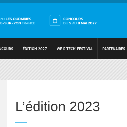
XPO
LES OUDAIRIES
CONCOURS
HE-SUR-YON
FRANCE
DU
5
AU
8 MAI 2027
NCOURS
ÉDITION 2027
WE R TECH’ FESTIVAL
PARTENAIRES
L’édition 2023