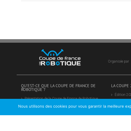
Organisée par
QU’EST-CE QUE LA COUPE DE FRANCE DE
LA COUPE 
ROBOTIQUE ?
Édition 2
Présentation de la Coupe de France de Robotique
Participer
Les organisateurs
Nous utilisons des cookies pour vous garantir la meilleure exp
Participer
Nos partenaires
Junior
Devenez partenaires
Inscription