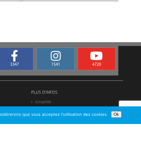
3347
1541
4720
PLUS D’INFOS
Actualités
Contacts
nsidérerons que vous acceptez l'utilisation des cookies.
Ok
Forum
Flux RSS