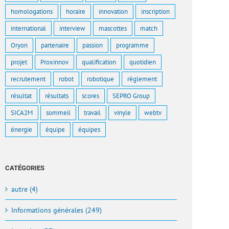
homologations
horaire
innovation
inscription
international
interview
mascottes
match
Oryon
partenaire
passion
programme
projet
Proxinnov
qualification
quotidien
recrutement
robot
robotique
règlement
résultat
résultats
scores
SEPRO Group
SICA2M
sommeil
travail
vinyle
webtv
énergie
équipe
équipes
CATÉGORIES
autre (4)
Informations générales (249)