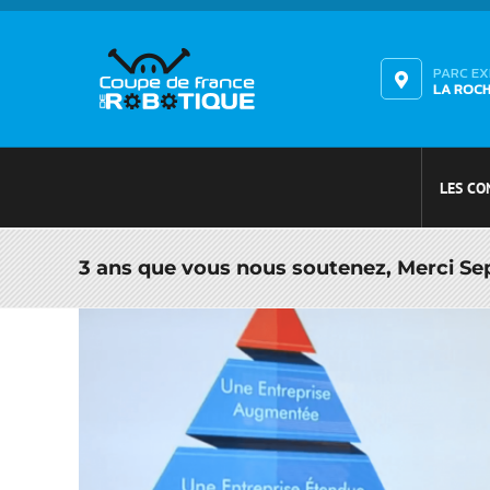
Passer
au
contenu
PARC E
LA ROC
LES CO
3 ans que vous nous soutenez, Merci Se
Voir
l'image
agrandie