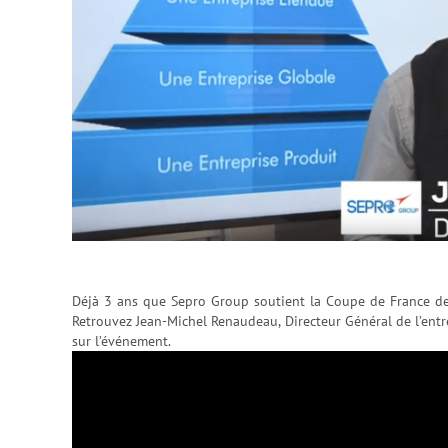
Déjà 3 ans que Sepro Group soutient la Coupe de France de
Retrouvez Jean-Michel Renaudeau, Directeur Général de l’ent
sur l’événement.