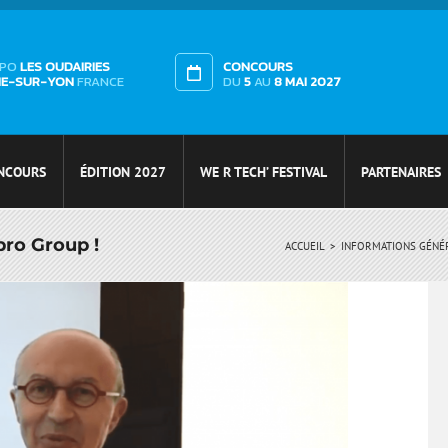
XPO
LES OUDAIRIES
CONCOURS
HE-SUR-YON
FRANCE
DU
5
AU
8 MAI 2027
NCOURS
ÉDITION 2027
WE R TECH’ FESTIVAL
PARTENAIRES
pro Group !
ACCUEIL
INFORMATIONS GÉNÉ