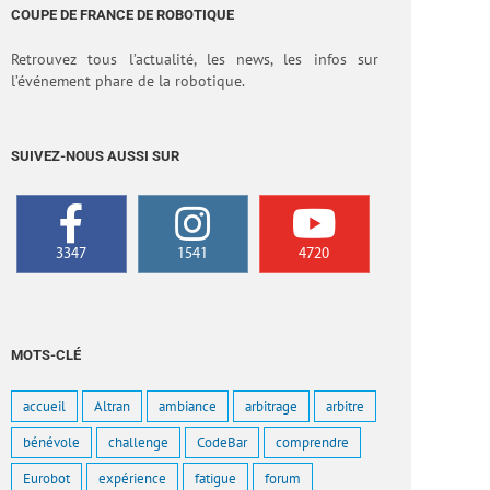
COUPE DE FRANCE DE ROBOTIQUE
Retrouvez tous l’actualité, les news, les infos sur
l’événement phare de la robotique.
SUIVEZ-NOUS AUSSI SUR
3347
1541
4720
MOTS-CLÉ
accueil
Altran
ambiance
arbitrage
arbitre
bénévole
challenge
CodeBar
comprendre
Eurobot
expérience
fatigue
forum