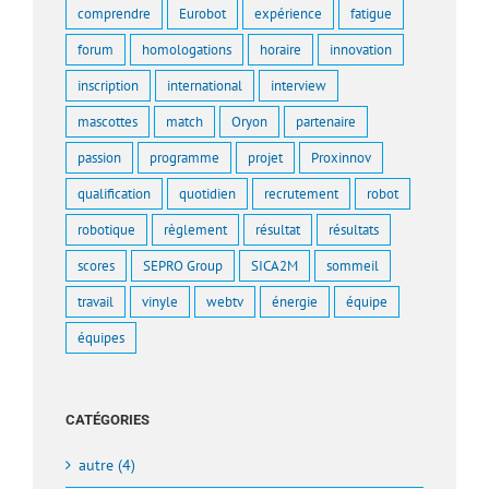
comprendre
Eurobot
expérience
fatigue
forum
homologations
horaire
innovation
inscription
international
interview
mascottes
match
Oryon
partenaire
passion
programme
projet
Proxinnov
qualification
quotidien
recrutement
robot
robotique
règlement
résultat
résultats
scores
SEPRO Group
SICA2M
sommeil
travail
vinyle
webtv
énergie
équipe
équipes
CATÉGORIES
autre (4)