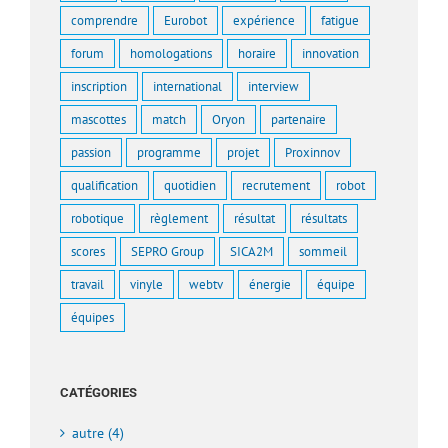
comprendre
Eurobot
expérience
fatigue
forum
homologations
horaire
innovation
inscription
international
interview
mascottes
match
Oryon
partenaire
passion
programme
projet
Proxinnov
qualification
quotidien
recrutement
robot
robotique
règlement
résultat
résultats
scores
SEPRO Group
SICA2M
sommeil
travail
vinyle
webtv
énergie
équipe
équipes
CATÉGORIES
autre (4)