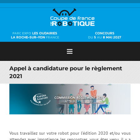
Passer
au
contenu
PARC EXPO
LES OUDAIRIES
CONCOURS
LA ROCHE-SUR-YON
FRANCE
DU
5
AU
8 MAI 2027
Appel à candidature pour le règlement
2021
Voir
l'image
agrandie
Vous travaillez sur votre robot pour l’édition 2020 et/ou vous
attendez avec impatience les rencontres, vous êtes venu il y a