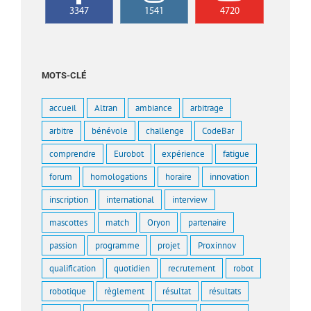
3347
1541
4720
MOTS-CLÉ
accueil
Altran
ambiance
arbitrage
arbitre
bénévole
challenge
CodeBar
comprendre
Eurobot
expérience
fatigue
forum
homologations
horaire
innovation
inscription
international
interview
mascottes
match
Oryon
partenaire
passion
programme
projet
Proxinnov
qualification
quotidien
recrutement
robot
robotique
règlement
résultat
résultats