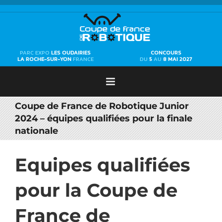
Passer
au
contenu
PARC EXPO
LES OUDAIRIES
CONCOURS
LA ROCHE-SUR-YON
FRANCE
DU
5
AU
8 MAI 2027
Coupe de France de Robotique Junior
2024 – équipes qualifiées pour la finale
nationale
Equipes qualifiées
pour la Coupe de
France de