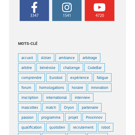
3347
1541
4720
MOTS-CLÉ
accueil
Altran
ambiance
arbitrage
arbitre
bénévole
challenge
CodeBar
comprendre
Eurobot
expérience
fatigue
forum
homologations
horaire
innovation
inscription
international
interview
mascottes
match
Oryon
partenaire
passion
programme
projet
Proxinnov
qualification
quotidien
recrutement
robot