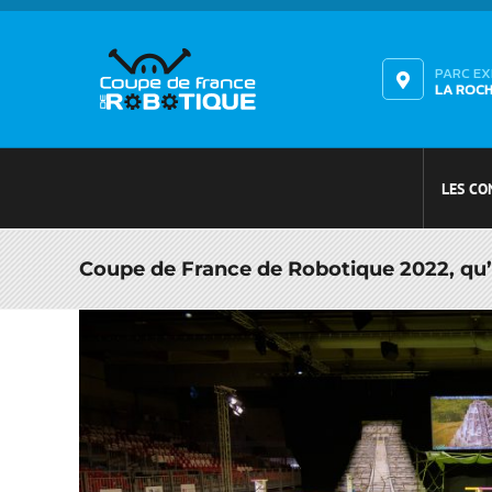
Passer
au
contenu
PARC E
LA ROC
LES CO
Coupe de France de Robotique 2022, qu’
Voir
l'image
agrandie