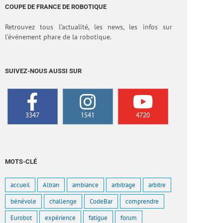
COUPE DE FRANCE DE ROBOTIQUE
Retrouvez tous l’actualité, les news, les infos sur
l’événement phare de la robotique.
SUIVEZ-NOUS AUSSI SUR
3347
1541
4720
MOTS-CLÉ
accueil
Altran
ambiance
arbitrage
arbitre
bénévole
challenge
CodeBar
comprendre
Eurobot
expérience
fatigue
forum