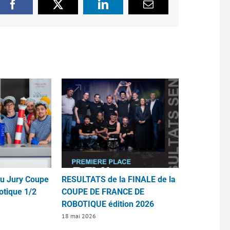
Facebook
X
LinkedIn
Email
du Jury Coupe
RESULTATS de la FINALE de la
otique 1/2
COUPE DE FRANCE DE
ROBOTIQUE édition 2026
18 mai 2026