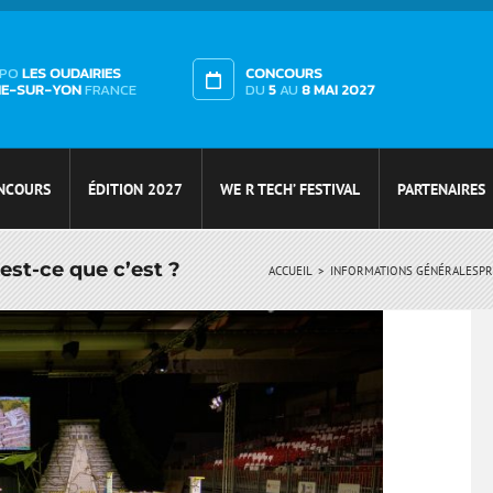
XPO
LES OUDAIRIES
CONCOURS
HE-SUR-YON
FRANCE
DU
5
AU
8 MAI 2027
NCOURS
ÉDITION 2027
WE R TECH’ FESTIVAL
PARTENAIRES
est-ce que c’est ?
ACCUEIL
INFORMATIONS GÉNÉRALES
PR