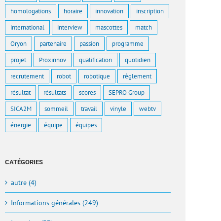
homologations
horaire
innovation
inscription
international
interview
mascottes
match
Oryon
partenaire
passion
programme
projet
Proxinnov
qualification
quotidien
recrutement
robot
robotique
règlement
résultat
résultats
scores
SEPRO Group
SICA2M
sommeil
travail
vinyle
webtv
énergie
équipe
équipes
CATÉGORIES
autre (4)
Informations générales (249)