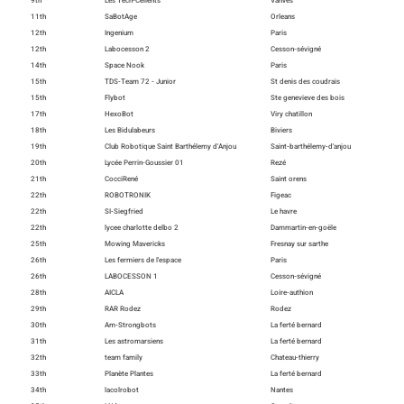
9th
Les Tech-Cellents
Vanves
11th
SaBotAge
Orleans
12th
Ingenium
Paris
12th
Labocesson 2
Cesson-sévigné
14th
Space Nook
Paris
15th
TDS-Team 72 - Junior
St denis des coudrais
15th
Flybot
Ste genevieve des bois
17th
HexoBot
Viry chatillon
18th
Les Bidulabeurs
Biviers
19th
Club Robotique Saint Barthélemy d'Anjou
Saint-barthélemy-d'anjou
20th
Lycée Perrin-Goussier 01
Rezé
21th
CocciRené
Saint orens
22th
ROBOTRONIK
Figeac
22th
SI-Siegfried
Le havre
22th
lycee charlotte delbo 2
Dammartin-en-goële
25th
Mowing Mavericks
Fresnay sur sarthe
26th
Les fermiers de l'espace
Paris
26th
LABOCESSON 1
Cesson-sévigné
28th
AICLA
Loire-authion
29th
RAR Rodez
Rodez
30th
Am-Strongbots
La ferté bernard
31th
Les astromarsiens
La ferté bernard
32th
team family
Chateau-thierry
33th
Planète Plantes
La ferté bernard
34th
lacolrobot
Nantes