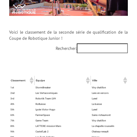
Voici le classement de la seconde série de qualification de la
Coupe de Robotique Junior !
Rechercher:
Classement
Équipe
Ville
1st
StormBreaker
Viry chatillon
2nd
Les Vertacosmiques
Lans en vercors
3rd
Robotik Team LVH
Lunel
4th
RoBuisse
La buisse
5th
Lycée Victor Hugo
Lunel
6th
FarmerSpace
Sains-richaumont
7th
Game Team
Viry chatillon
8th
LATTERE mission Mars
La chapelle rousselin
9th
Castel'Lab 2
Chateau-renault