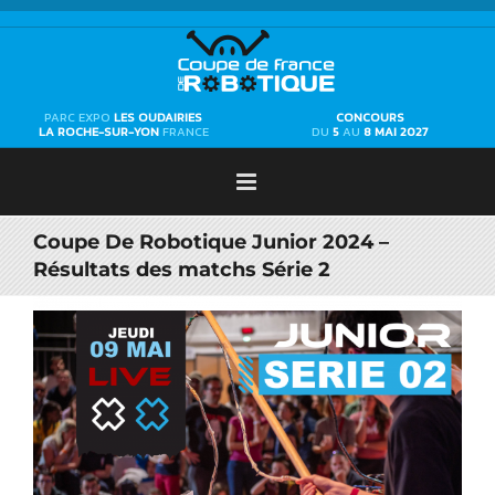
Passer
au
contenu
PARC EXPO
LES OUDAIRIES
CONCOURS
LA ROCHE-SUR-YON
FRANCE
DU
5
AU
8 MAI 2027
Coupe De Robotique Junior 2024 –
Résultats des matchs Série 2
Voir
l'image
agrandie