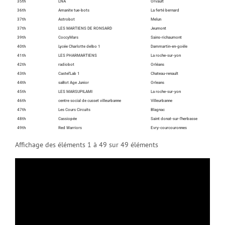
35th
LNA
Orvault
36th
Amanite tue-bots
La ferté bernard
37th
Astrobot
Melun
37th
LES MARTIENS DE RONSARD
Jeumont
39th
CoccyMars
Sains-richaumont
40th
Lycée Charlotte delbo 1
Dammartin-en-goële
41th
LES PHARMARTIENS
La roche-sur-yon
42th
radiobot
Orléans
43th
Castel'Lab 1
Chateau-renault
44th
saBot Age Junior
Orleans
45th
LES MARSUPILAMI
La roche-sur-yon
46th
centre social de cusset villeurbanne
Villeurbanne
47th
Les Cours Circuits
Blagnac
48th
Cassiopée
Saint donat-sur-l'herbasse
49th
Red Warriors
Evry-courcouronnes
Affichage des éléments 1 à 49 sur 49 éléments