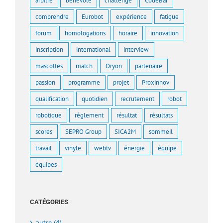
arbitre
bénévole
challenge
CodeBar
comprendre
Eurobot
expérience
fatigue
forum
homologations
horaire
innovation
inscription
international
interview
mascottes
match
Oryon
partenaire
passion
programme
projet
Proxinnov
qualification
quotidien
recrutement
robot
robotique
règlement
résultat
résultats
scores
SEPRO Group
SICA2M
sommeil
travail
vinyle
webtv
énergie
équipe
équipes
CATÉGORIES
autre (4)