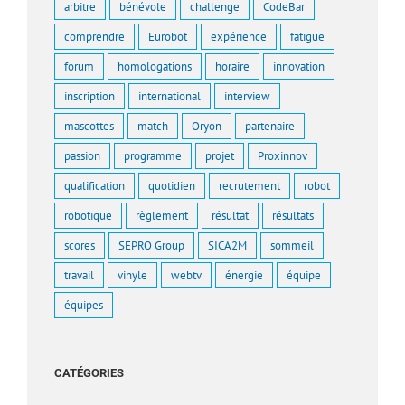
arbitre
bénévole
challenge
CodeBar
comprendre
Eurobot
expérience
fatigue
forum
homologations
horaire
innovation
inscription
international
interview
mascottes
match
Oryon
partenaire
passion
programme
projet
Proxinnov
qualification
quotidien
recrutement
robot
robotique
règlement
résultat
résultats
scores
SEPRO Group
SICA2M
sommeil
travail
vinyle
webtv
énergie
équipe
équipes
CATÉGORIES