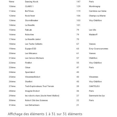
9ème
Dancing Nook
147
Paris
10ème
CLAWS 1
129
Montmagny
11ème
Bot'Vives
119
Carrières sur Seine
12ème
Rock fever
106
Champs su Marne
13ème
StormBreaker
103
Viry-Châtillon
14ème
La Nacelle
101
15ème
FabLab
79
Les Ulis
16ème
Robotine
79
Malakoff
17ème
La Nacelle Junior
70
18ème
Les Techs-Cellents
67
Vanves
19ème
Equipe ESD
63
Evry-Courcouronnes
20ème
Les Mécanos
61
Vanves
21ème
Les Cervos-Moteurs
57
Châtillon
22ème
FireBot
55
Viry-Châtillon
23ème
César
47
Paris
24ème
Spectabot
43
25ème
VincennesRobot
43
Vincennes
26ème
StarBot
43
Viry-Châtillon
27ème
Tech Explorateurs Tout Terrain
39
CANTELEU
28ème
Imagine Drobot
36
Paris
29ème
les robots stars (école Henri Wallon)
27
Dammarie les lys
30ème
Robot Cité des Sciences
22
Paris
31ème
Les Detracteurs
21
Affichage des éléments 1 à 31 sur 31 éléments