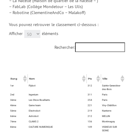
– La Nacelle (maison de quartier de la nacelle – )
– FabLab (Collège Mondetour – Les Ulis)
– Robotine (ClementineAndCo – Malakoff)
Vous pouvez retrouver le classement ci-dessous :
Afficher
éléments
Rechercher:
Rang
Nom
Pts
Ville
1er
Flybot
312
Sainte-Geneviève-
des-Bois
2nd
Ingenium
311
Paris
3ème
Les Show Bouillants
254
Paris
4ème
Game team
221
Viry-Châtillon
5ème
Electrobot
219
Nanterre
6ème
Astrobot
212
MELUN
7ème
CLAWS 2
156
Montmagny
8ème
CULTURE NUMERIQUE
149
VIGNEUX SUR
SEINE