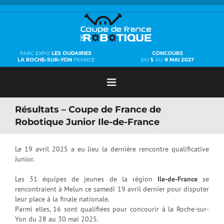
Passer
au
contenu
PARC EXPO
LES OUDAIRIES
CONCOURS
LA ROCHE-SUR-YON
FRANCE
DU
5
AU
8 MAI 2027
Résultats – Coupe de France de
Robotique Junior Ile-de-France
Le 19 avril 2025 a eu lieu la dernière rencontre qualificative
Junior.
Les 31 équipes de jeunes de la région
Ile-de-France
se
rencontraient à Melun ce samedi 19 avril dernier pour disputer
leur place à la finale nationale.
Parmi elles, 16 sont qualifiées pour concourir à la Roche-sur-
Yon du 28 au 30 mai 2025.