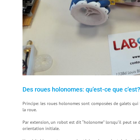
Des roues holonomes: qu’est-ce que c’est
Principe: les roues holonomes sont composées de galets qui 
la roue.
Par extension, un robot est dit “holonome” lorsqu’il peut se 
orientation initiale.