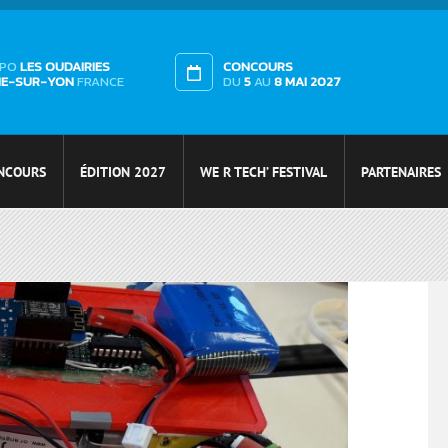
XPO
LES OUDAIRIES
CONCOURS
HE-SUR-YON
FRANCE
DU
5
AU
8 MAI 2027
NCOURS
ÉDITION 2027
WE R TECH’ FESTIVAL
PARTENAIRES