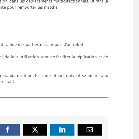
sion dans les déplacements multidirectionnels. Durant la
ante pour remporter les matchs.
t rapide des parties mécaniques d’un robot.
 de leur utilisation sont de faciliter la réplication et de
r standardisation: les concepteurs doivent se limiter aux
xistant.
Facebook
X
LinkedIn
Email