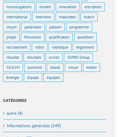
homologations
horaire
innovation
inscription
international
interview
mascottes
match
Oryon
partenaire
passion
programme
projet
Proxinnov
qualification
quotidien
recrutement
robot
robotique
règlement
résultat
résultats
scores
SEPRO Group
SICA2M
sommeil
travail
vinyle
webtv
énergie
équipe
équipes
CATÉGORIES
autre (4)
Informations générales (249)