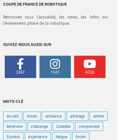
COUPE DE FRANCE DE ROBOTIQUE
Retrouvez tous l’actualité, les news, les infos sur
l’événement phare de la robotique.
SUIVEZ-NOUS AUSSI SUR
3347
1541
4720
MOTS-CLÉ
accueil
Altran
ambiance
arbitrage
arbitre
bénévole
challenge
CodeBar
comprendre
Eurobot
expérience
fatigue
forum