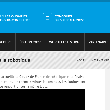
XPO
LES OUDAIRIES
CONCOURS
HE-SUR-YON
FRANCE
DU
5
AU
8 MAI 2027
NCOURS
ÉDITION 2027
WE R TECH’ FESTIVAL
PARTENAIRES
e la robotique
ACCUEIL
INFORMATIONS
accueille la Coupe de France de robotique et le festival
ontent sur le thème « winter is coming ». Les équipes ont
se rencontrer sur la même table.