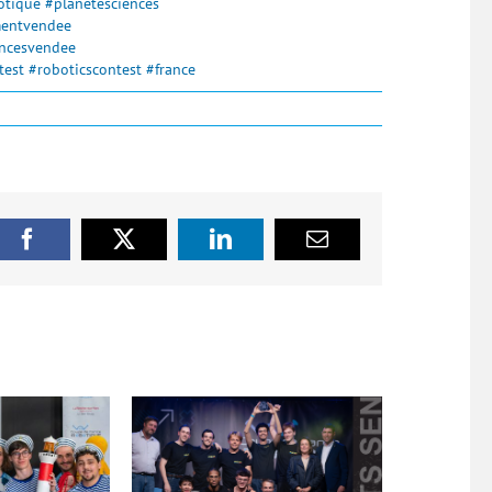
otique
#planetesciences
entvendee
encesvendee
test
#roboticscontest
#france
Facebook
X
LinkedIn
Email