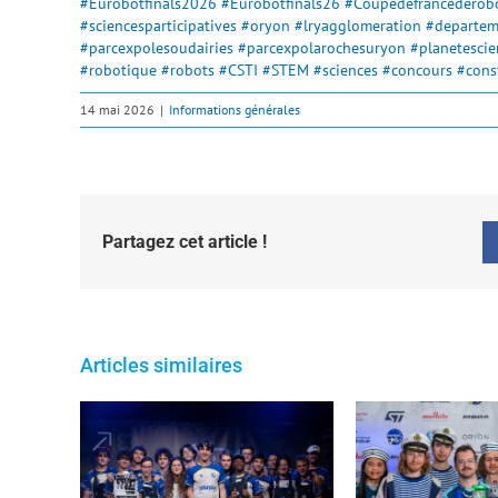
#Eurobotfinals2026
#Eurobotfinals26
#Coupedefrancederob
#sciencesparticipatives
#oryon
#lryagglomeration
#departem
#parcexpolesoudairies
#parcexpolarochesuryon
#planetesci
#robotique
#robots
#CSTI
#STEM
#sciences
#concours
#cons
14 mai 2026
|
Informations générales
Partagez cet article !
Articles similaires