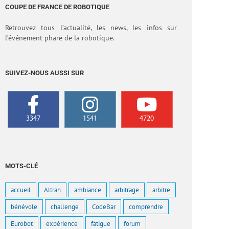
COUPE DE FRANCE DE ROBOTIQUE
Retrouvez tous l’actualité, les news, les infos sur
l’événement phare de la robotique.
SUIVEZ-NOUS AUSSI SUR
3347
1541
4720
MOTS-CLÉ
accueil
Altran
ambiance
arbitrage
arbitre
bénévole
challenge
CodeBar
comprendre
Eurobot
expérience
fatigue
forum