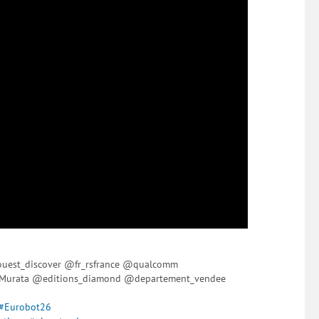
nouest_discover @fr_rsfrance @qualcomm
c Murata @editions_diamond @departement_vendee
#Eurobot26