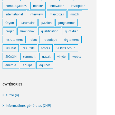
homologations
horaire
innovation
inscription
international
interview
mascottes
match
Oryon
partenaire
passion
programme
projet
Proxinnov
qualification
quotidien
recrutement
robot
robotique
règlement
résultat
résultats
scores
SEPRO Group
SICA2M
sommeil
travail
vinyle
webtv
énergie
équipe
équipes
CATÉGORIES
autre (4)
Informations générales (249)