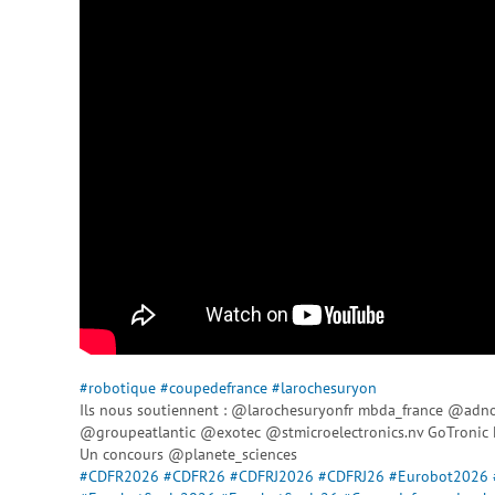
#robotique
#coupedefrance
#larochesuryon
Ils nous soutiennent : @larochesuryonfr mbda_france @ad
@groupeatlantic @exotec @stmicroelectronics.nv GoTroni
Un concours @planete_sciences
#CDFR2026
#CDFR26
#CDFRJ2026
#CDFRJ26
#Eurobot2026