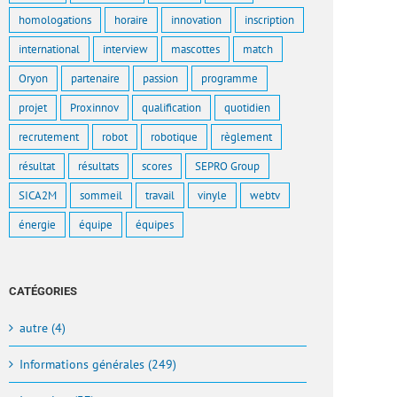
homologations
horaire
innovation
inscription
international
interview
mascottes
match
Oryon
partenaire
passion
programme
projet
Proxinnov
qualification
quotidien
recrutement
robot
robotique
règlement
résultat
résultats
scores
SEPRO Group
SICA2M
sommeil
travail
vinyle
webtv
énergie
équipe
équipes
CATÉGORIES
autre (4)
Informations générales (249)