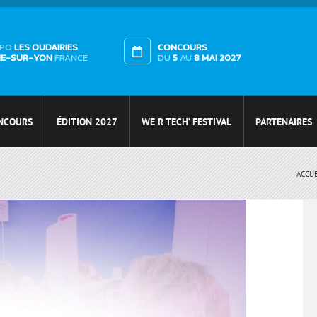
XPO
LES OUDAIRIES
CONCOURS
HE-SUR-YON
FRANCE
DU
5
AU
8 MAI 2027
NCOURS
ÉDITION 2027
WE R TECH’ FESTIVAL
PARTENAIRES
ACCUE