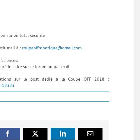
ien sur en total sécurité
tit mail à :
coupeoffrobotique@gmail.com
 Sciences.
ré inscrire sur le forum ou par mail.
rmations sur le post dédié à la Coupe OFF 2018 :
t=18383
Facebook
X
LinkedIn
Email