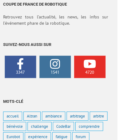
COUPE DE FRANCE DE ROBOTIQUE
Retrouvez tous l’actualité, les news, les infos sur
l’événement phare de la robotique.
SUIVEZ-NOUS AUSSI SUR
3347
1541
4720
MOTS-CLÉ
accueil
Altran
ambiance
arbitrage
arbitre
bénévole
challenge
CodeBar
comprendre
Eurobot
expérience
fatigue
forum