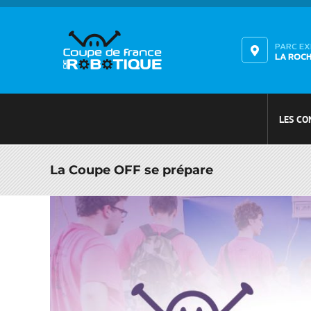
Passer
au
contenu
PARC E
LA ROC
LES CO
La Coupe OFF se prépare
Voir
l'image
agrandie