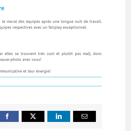
re
r le moral des équipes après une longue nuit de travail.
quipes respectives avec un fairplay exceptionnel.
r elles se trouvent très cool et plutôt pas mal), donc
 pause-photo avec vous!
mmunicative et leur énergie!
Facebook
X
LinkedIn
Email