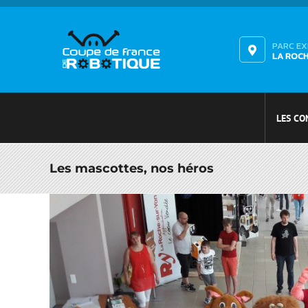
Passer
au
contenu
PARC E
LA ROC
LES CO
Les mascottes, nos héros
Voir
l'image
agrandie