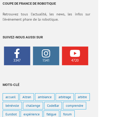
COUPE DE FRANCE DE ROBOTIQUE
Retrouvez tous l’actualité, les news, les infos sur
l’événement phare de la robotique.
SUIVEZ-NOUS AUSSI SUR
3347
1541
4720
MOTS-CLÉ
accueil
Altran
ambiance
arbitrage
arbitre
bénévole
challenge
CodeBar
comprendre
Eurobot
expérience
fatigue
forum