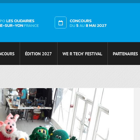
XPO
LES OUDAIRIES
CONCOURS
HE-SUR-YON
FRANCE
DU
5
AU
8 MAI 2027
NCOURS
ÉDITION 2027
WE R TECH’ FESTIVAL
PARTENAIRES