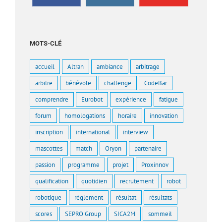
MOTS-CLÉ
accueil
Altran
ambiance
arbitrage
arbitre
bénévole
challenge
CodeBar
comprendre
Eurobot
expérience
fatigue
forum
homologations
horaire
innovation
inscription
international
interview
mascottes
match
Oryon
partenaire
passion
programme
projet
Proxinnov
qualification
quotidien
recrutement
robot
robotique
règlement
résultat
résultats
scores
SEPRO Group
SICA2M
sommeil