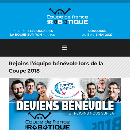
Passer
au
contenu
PARC EXPO
LES OUDAIRIES
CONCOURS
LA ROCHE-SUR-YON
FRANCE
DU
5
AU
8 MAI 2027
Rejoins l’équipe bénévole lors de la
Coupe 2018
Voir
l'image
agrandie