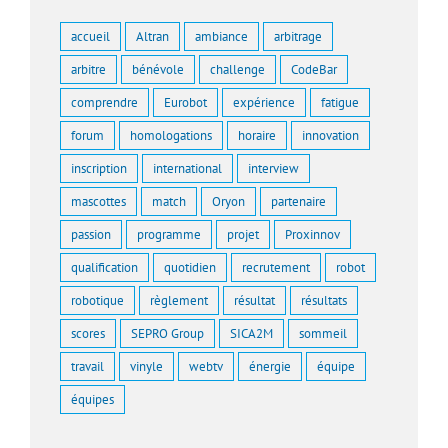
accueil
Altran
ambiance
arbitrage
arbitre
bénévole
challenge
CodeBar
comprendre
Eurobot
expérience
fatigue
forum
homologations
horaire
innovation
inscription
international
interview
mascottes
match
Oryon
partenaire
passion
programme
projet
Proxinnov
qualification
quotidien
recrutement
robot
robotique
règlement
résultat
résultats
scores
SEPRO Group
SICA2M
sommeil
travail
vinyle
webtv
énergie
équipe
équipes