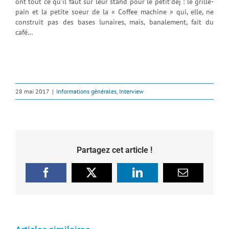
ont tout ce qu’il faut sur leur stand pour le petit’déj : le grille-
pain et la petite soeur de la « Coffee machine » qui, elle, ne
construit pas des bases lunaires, mais, banalement, fait du
café…
28 mai 2017
|
Informations générales
,
Interview
Partagez cet article !
Facebook
X
LinkedIn
Email