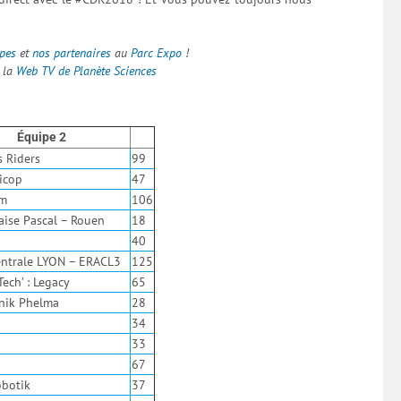
pes
et
nos partenaires
au
Parc Expo
!
r la
Web TV de Planète Sciences
Équipe 2
s Riders
99
icop
47
am
106
aise Pascal – Rouen
18
40
entrale LYON – ERACL3
125
ech’ : Legacy
65
nik Phelma
28
34
33
67
obotik
37