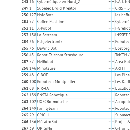
248
16
Cybernétique en Nord_2
–
–
F.A.T. E
249
1
Supélec Droid Kreator
–
–
CRIS – 
250
127
HoloBots
–
–
les beff
251
57
Coffee Machine
–
–
Cyberné
252
11
X-Robot
–
–
I-Grebot
253
138
La Berteam
–
–
INSSET 
254
36
Esigelectronix
–
–
Robotec
255
76
DaVinciBot
–
–
Eceborg
256
45
Robot Télécom Strasbourg
–
–
Tek’TN 
257
77
HeiRobot
–
–
Area Bo
258
146
Minotaure
–
–
ARFIT
259
48
C-BOT
–
–
Les Pina
260
100
Robotech Montpellier
–
–
Les Kar
261
68
RIR-4A
–
–
EucuBot
262
139
ENSTA Robotique
–
–
Robotech
263
102
UXSCBotmoiselle
–
–
Acropole
264
149
Familyteam
–
–
Robotec
265
29
CRIG-1
–
–
Supmeca
266
136
MécatroBot
–
–
Projet &
267
39
ORiGiNe
–
–
C-Tronic