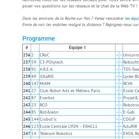
poser vos questions sur les réseaux et le chat de la Web TV !
Dans les environs de la Roche-sur-Yon ? Venez rencontrer
les équi
Envie de voir les matches malgré la distance ? Rejoignez-nous su
Programme
#
Équipe 1
236
2
CRoC
–
–
Unicorn
237
59
C3-POlytech
–
–
Robocht
238
91
A.R.E.A.
–
–
TDS-Te
239
49
iOtaRIE
–
–
Lycée Bl
240
147
MiAM
–
–
RCVA
241
27
Club Robot Arts et Métiers Paris
–
–
Ecole C
242
87
Everbot
–
–
Projet&T
243
23
RCO
–
–
Robotro
244
85
Rob&leon
–
–
E-Gab
245
144
Crobot’ic
–
–
COGIP
246
123
Ecole Centrale LYON – ERACL1
–
–
futuRIR
247
14
Télécom Robotics
–
–
ENSIL R