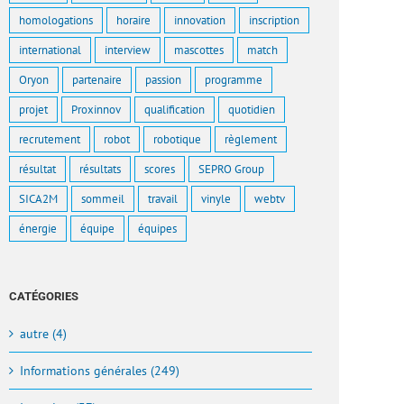
homologations
horaire
innovation
inscription
international
interview
mascottes
match
Oryon
partenaire
passion
programme
projet
Proxinnov
qualification
quotidien
recrutement
robot
robotique
règlement
résultat
résultats
scores
SEPRO Group
SICA2M
sommeil
travail
vinyle
webtv
énergie
équipe
équipes
CATÉGORIES
autre (4)
Informations générales (249)