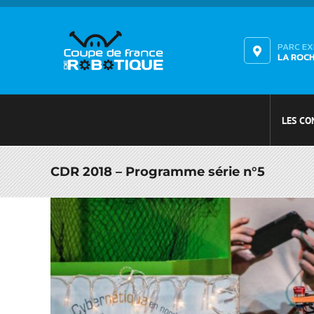
Passer
au
contenu
PARC E
LA ROC
LES CO
CDR 2018 – Programme série n°5
Voir
l'image
agrandie