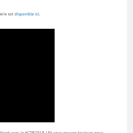
série est
disponible ici
.
 direct avec le #CDR2018 ! Et vous pouvez toujours nous