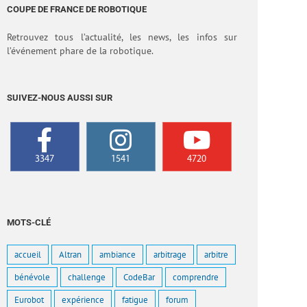
COUPE DE FRANCE DE ROBOTIQUE
Retrouvez tous l’actualité, les news, les infos sur
l’événement phare de la robotique.
SUIVEZ-NOUS AUSSI SUR
3347
1541
4720
MOTS-CLÉ
accueil
Altran
ambiance
arbitrage
arbitre
bénévole
challenge
CodeBar
comprendre
Eurobot
expérience
fatigue
forum