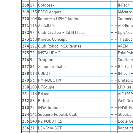
268
17
Goldorak
–
–
INTech
269
133
ESEO Angers
–
–
Mécatro
270
104
Robotech UPMC Junior
–
–
Supméca
271
115
A.I.G.R.I.S.
–
–
AIR-Rob
272
97
Club Crysteo – ISEN LILLE
–
–
EpicNes
273
130
Kinetic Concept
–
–
ThalBot
274
121
Club Robot INSA Rennes
–
–
AREM
275
75
INSTA UPMC
–
–
EsialRob
276
94
Trognon
–
–
Sudriab
277
86
Xenomorphales
–
–
IUT Cac
278
114
CUBOT
–
–
INTech 
279
53
PM-ROBOTIX
–
–
Unitec-
280
109
UTCoupe
–
–
LPO les
281
116
Esisar
–
–
AIR ISEP
282
88
Eirbot
–
–
WeR’Dro
283
22
INSA Toulouse
–
–
ENSIL R
284
141
Supaero Robotik Club
–
–
SUSSUS
285
140
R2 ROBOTICS
–
–
Ecole C
286
21
L’ENSMA-BOT
–
–
Robotic