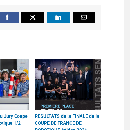
Facebook
X
LinkedIn
Email
du Jury Coupe
RESULTATS de la FINALE de la
otique 1/2
COUPE DE FRANCE DE