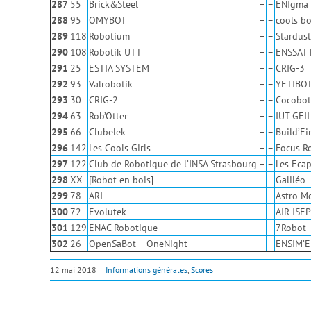
287
55
Brick&Steel
–
–
ENIgma 
288
95
OMYBOT
–
–
cools b
289
118
Robotium
–
–
Stardus
290
108
Robotik UTT
–
–
ENSSAT 
291
25
ESTIA SYSTEM
–
–
CRIG-3
292
93
Valrobotik
–
–
YETIBO
293
30
CRIG-2
–
–
Cocobot
294
63
Rob’Otter
–
–
IUT GEII
295
66
Clubelek
–
–
Build’Ei
296
142
Les Cools Girls
–
–
Focus R
297
122
Club de Robotique de l’INSA Strasbourg
–
–
Les Eca
298
XX
[Robot en bois]
–
–
Galiléo
299
78
ARI
–
–
Astro M
300
72
Evolutek
–
–
AIR ISEP
301
129
ENAC Robotique
–
–
7Robot
302
26
OpenSaBot – OneNight
–
–
ENSIM’E
12 mai 2018
|
Informations générales
,
Scores