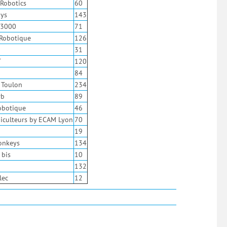
Robotics
60
oys
143
t3000
71
Robotique
126
31
T
120
84
 Toulon
234
rb
89
obotique
46
piculteurs by ECAM Lyon
70
19
onkeys
134
 bis
10
132
lec
12