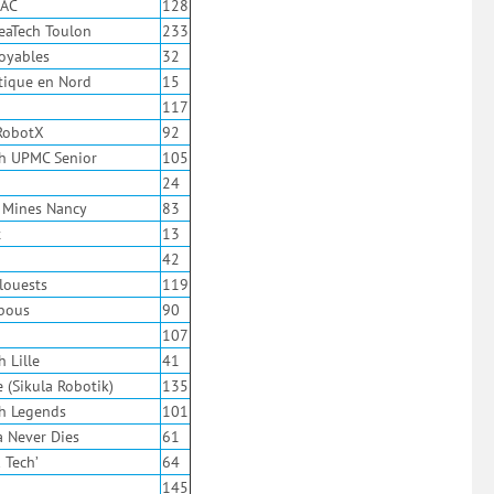
NAC
128
SeaTech Toulon
233
royables
32
tique en Nord
15
117
RobotX
92
h UPMC Senior
105
24
/ Mines Nancy
83
t
13
42
louests
119
ibous
90
107
 Lille
41
 (Sikula Robotik)
135
h Legends
101
 Never Dies
61
 Tech’
64
145