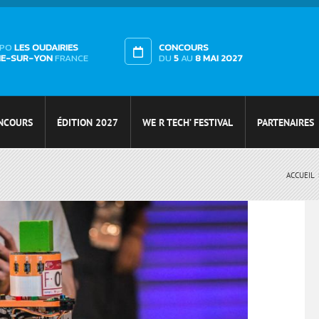
XPO
LES OUDAIRIES
CONCOURS
HE-SUR-YON
FRANCE
DU
5
AU
8 MAI 2027
NCOURS
ÉDITION 2027
WE R TECH’ FESTIVAL
PARTENAIRES
ACCUEIL