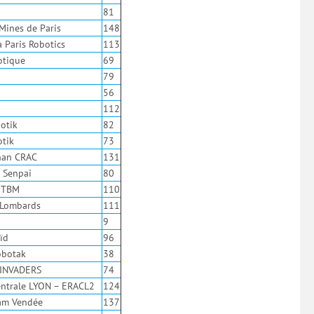
81
Mines de Paris
148
 Paris Robotics
113
otique
69
79
56
112
otik
82
otik
73
han CRAC
131
– Senpai
80
UTBM
110
 Lombards
111
9
ïd
96
obotak
38
 INVADERS
74
entrale LYON – ERACL2
124
am Vendée
137