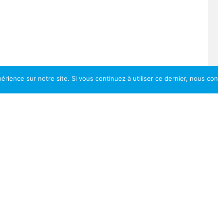
érience sur notre site. Si vous continuez à utiliser ce dernier, nous co