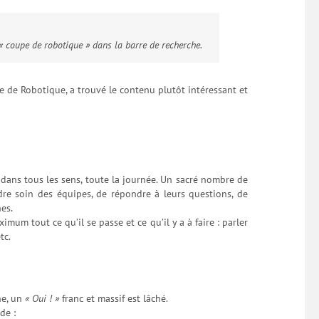
 « coupe de robotique » dans la barre de recherche.
ce de Robotique, a trouvé le contenu plutôt intéressant et
 dans tous les sens, toute la journée. Un sacré nombre de
dre soin des équipes, de répondre à leurs questions, de
hes.
ximum tout ce qu’il se passe et ce qu’il y a à faire : parler
tc.
ne, un
« Oui ! »
franc et massif est lâché.
de :