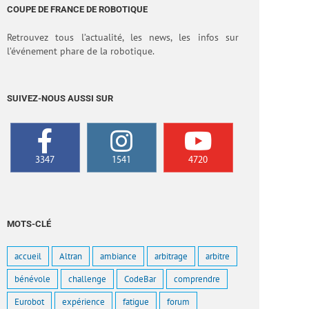
COUPE DE FRANCE DE ROBOTIQUE
Retrouvez tous l’actualité, les news, les infos sur
l’événement phare de la robotique.
SUIVEZ-NOUS AUSSI SUR
3347
1541
4720
MOTS-CLÉ
accueil
Altran
ambiance
arbitrage
arbitre
bénévole
challenge
CodeBar
comprendre
Eurobot
expérience
fatigue
forum