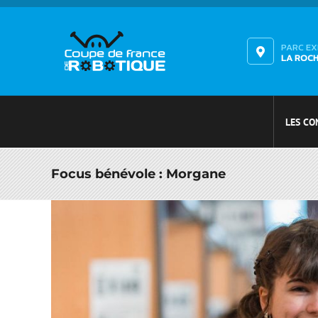
Passer
au
contenu
PARC E
LA ROC
LES CO
Focus bénévole : Morgane
Voir
l'image
agrandie