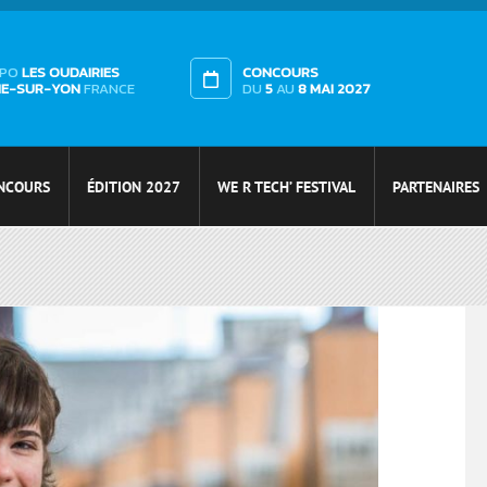
XPO
LES OUDAIRIES
CONCOURS
HE-SUR-YON
FRANCE
DU
5
AU
8 MAI 2027
NCOURS
ÉDITION 2027
WE R TECH’ FESTIVAL
PARTENAIRES