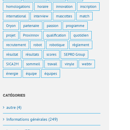
homologations
horaire
innovation
inscription
international
interview
mascottes
match
Oryon
partenaire
passion
programme
projet
Proxinnov
qualification
quotidien
recrutement
robot
robotique
règlement
résultat
résultats
scores
SEPRO Group
SICA2M
sommeil
travail
vinyle
webtv
énergie
équipe
équipes
CATÉGORIES
autre (4)
Informations générales (249)