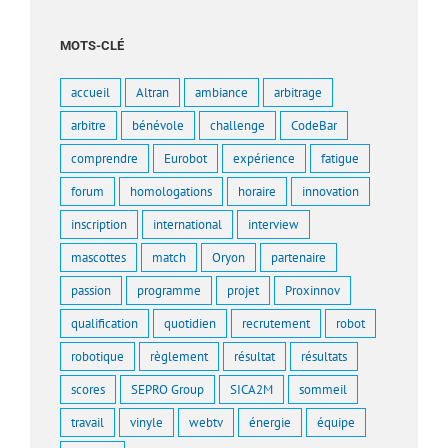
MOTS-CLÉ
accueil
Altran
ambiance
arbitrage
arbitre
bénévole
challenge
CodeBar
comprendre
Eurobot
expérience
fatigue
forum
homologations
horaire
innovation
inscription
international
interview
mascottes
match
Oryon
partenaire
passion
programme
projet
Proxinnov
qualification
quotidien
recrutement
robot
robotique
règlement
résultat
résultats
scores
SEPRO Group
SICA2M
sommeil
travail
vinyle
webtv
énergie
équipe