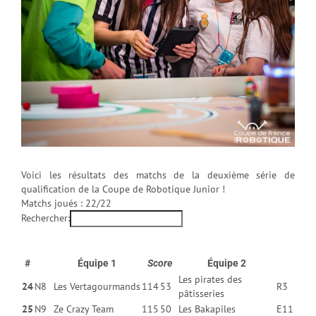
Voici les résultats des matchs de la deuxième série de
qualification de la Coupe de Robotique Junior !
Matchs joués : 22/22
Rechercher:
#
Équipe 1
Score
Équipe 2
Les pirates des
24
N8
Les Vertagourmands
114
53
R3
pâtisseries
25
N9
Ze Crazy Team
115
50
Les Bakapiles
E11