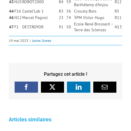
43
N10
ROBOT2000
84
59
R12
Barthélemy d’Anjou
44
F16
Castel’Lab 1
83
56
Crousty Bots
R5
46
N12
Marcel Pagnol
23
74
3PM Victor Hugo
R11
Ecole René Brossard –
47
F1
DESTROYOR
91
50
N13
Terre des Sciences
19 mai 2023
|
Junior
,
Scores
Partagez cet article !
Facebook
X
LinkedIn
Email
Articles similaires