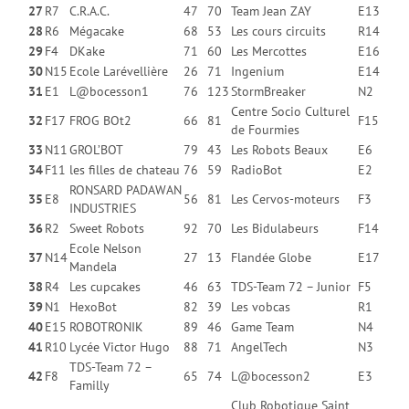
27
R7
C.R.A.C.
47
70
Team Jean ZAY
E13
28
R6
Mégacake
68
53
Les cours circuits
R14
29
F4
DKake
71
60
Les Mercottes
E16
30
N15
Ecole Larévellière
26
71
Ingenium
E14
31
E1
L@bocesson1
76
123
StormBreaker
N2
Centre Socio Culturel
32
F17
FROG BOt2
66
81
F15
de Fourmies
33
N11
GROL’BOT
79
43
Les Robots Beaux
E6
34
F11
les filles de chateau
76
59
RadioBot
E2
RONSARD PADAWAN
35
E8
56
81
Les Cervos-moteurs
F3
INDUSTRIES
36
R2
Sweet Robots
92
70
Les Bidulabeurs
F14
Ecole Nelson
37
N14
27
13
Flandée Globe
E17
Mandela
38
R4
Les cupcakes
46
63
TDS-Team 72 – Junior
F5
39
N1
HexoBot
82
39
Les vobcas
R1
40
E15
ROBOTRONIK
89
46
Game Team
N4
41
R10
Lycée Victor Hugo
88
71
AngelTech
N3
TDS-Team 72 –
42
F8
65
74
L@bocesson2
E3
Familly
Club Robotique Saint