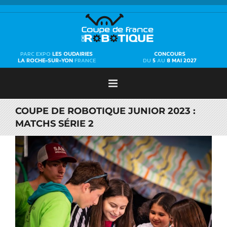
Passer
au
contenu
PARC EXPO
LES OUDAIRIES
CONCOURS
LA ROCHE-SUR-YON
FRANCE
DU
5
AU
8 MAI 2027
COUPE DE ROBOTIQUE JUNIOR 2023 :
MATCHS SÉRIE 2
Voir
l'image
agrandie