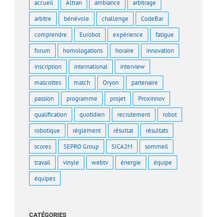
accueil
Altran
ambiance
arbitrage
arbitre
bénévole
challenge
CodeBar
comprendre
Eurobot
expérience
fatigue
forum
homologations
horaire
innovation
inscription
international
interview
mascottes
match
Oryon
partenaire
passion
programme
projet
Proxinnov
qualification
quotidien
recrutement
robot
robotique
règlement
résultat
résultats
scores
SEPRO Group
SICA2M
sommeil
travail
vinyle
webtv
énergie
équipe
équipes
CATÉGORIES