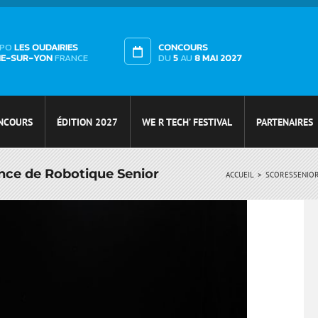
XPO
LES OUDAIRIES
CONCOURS
HE-SUR-YON
FRANCE
DU
5
AU
8 MAI 2027
NCOURS
ÉDITION 2027
WE R TECH’ FESTIVAL
PARTENAIRES
ance de Robotique Senior
ACCUEIL
SCORES
SENIO