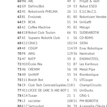
60
M6
ARC
49
0
Projet & Tech’
61
G9
DaVinciBot
19
53
Robot ESEO
62
H1
Robotronik PHELMA
26
11
E.S.C.Ro.C.S.
63
B1
Evolutek
81
80
Roboticam Vendée
64
E9
RCVA
51
34
UniGaffr
65
A2
Coffee Machine
95
82
Mécapi
66
K18
Robot Club Toulon
66
91
SUDRIABOTIK
67
A5
Supaero Robotik Club
1
56
CD-ROMS
68
K12
CRAC1
102
54
SiERA
69
A9
COGIP
114
59
Enac Robotique
70
P8
ARIG
129
36
Nantrobot
71
H7
RATP
39
0
ENSMASTEEL
72
H10
École Iféa
51
87
Les Karibous
73
H6
CRENIM
56
58
Metal Pipe
74
H9
UniWIP
55
54
Riombotique
75
E11
Breizh Bot
6
71
UTCoupe
76
C9
Club Tech CentraleSupélec
118
1
ChampiCircuits
77
H11
LYCEE DE L’ARC SI ARC-BOT
1
55
UniDucks
78
K14
Tuxae
21
1
CRIG-1
79
L3
coc’otter
108
51
PM-ROBOTIX
80
K17
Sartroubot
96
39
A cappella (Sikula 