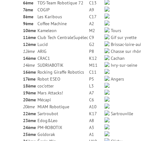
6ème
TDS-Team Robotique 72
C13
7ème
COGIP
A9
8ème
Les Karibous
C17
9ème
Coffee Machine
A2
10ème
Kameleon
M2
Tours
11ème
Club Tech CentraleSupélec
C9
Gif sur yvette
12ème
Lucid
G2
Brissac-loire-a
12ème
ARIG
P8
Chasse sur rhô
14ème
CRAC1
K12
Cachan
14ème
SUDRIABOTIK
M11
Ivry-sur-seine
16ème
Rocking Giraffe Robotics
C11
17ème
Robot ESEO
P5
Angers
18ème
coc’otter
L3
19ème
Mars Attacks!
A7
20ème
Mécapi
C6
20ème
MiAM Robotique
A10
22ème
Sartroubot
K17
Sartrouville
23ème
Edog&Leo
A8
24ème
PM-ROBOTIX
A3
25ème
Goldorak
A1