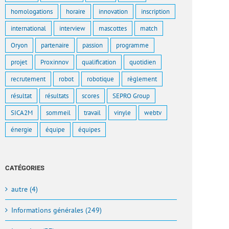
homologations
horaire
innovation
inscription
international
interview
mascottes
match
Oryon
partenaire
passion
programme
projet
Proxinnov
qualification
quotidien
recrutement
robot
robotique
règlement
résultat
résultats
scores
SEPRO Group
SICA2M
sommeil
travail
vinyle
webtv
énergie
équipe
équipes
CATÉGORIES
autre (4)
Informations générales (249)