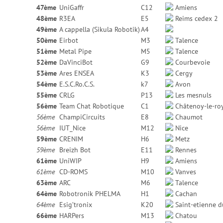
47ème
UniGaffr
C12
Amiens
48ème
R3EA
E5
Reims cedex 2
49ème
A cappella (Sikula Robotik)
A4
50ème
Eirbot
M3
Talence
51ème
Metal Pipe
M5
Talence
52ème
DaVinciBot
G9
Courbevoie
53ème
Ares ENSEA
K3
Cergy
54ème
E.S.C.Ro.C.S.
k7
Avon
55ème
CRLG
P13
Les mesnuls
56ème
Team Chat Robotique
C1
Châtenoy-le-ro
56ème
ChampiCircuits
E8
Chaumot
56ème
IUT_Nice
M12
Nice
59ème
CRENIM
H6
Metz
59ème
Breizh Bot
E11
Rennes
61ème
UniWIP
H9
Amiens
61ème
CD-ROMS
M10
Vanves
63ème
ARC
M6
Talence
64ème
Robotronik PHELMA
H1
Cachan
64ème
Esig’tronix
K20
Saint-etienne d
66ème
HARPers
M13
Chatou