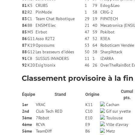
81
K5
CRUBS
1
79
Edog&Leo
82
R2
PinMode
1
58
CRIG-2
83
C1
Team Chat Robotique
29
19
FIPATECH
84
B8
ENSIM’Elec
21
40
Mecatronica (ENSI
85
M3
Eirbot
47
59
Pokibot
86
G11
Asso R2T2
47
52
R3EA
87
K19
Opossums
53
64
Roboticam Vendée
88
G12
Les brasseurs d’idées
50
38
Sharp’Attack
91
C8
SUSSUS INVADERS
11
1
IZARRA
92
K20
Esig’tronix
46
26
OverTheRainBot E
Classement provisoire à la fin
Cumul
Équipe
Stand
Origine
pts.
1er
VRAC
K11
Cachan
2nd
Club Tech RED
C10
Gif sur yvette
3ème
7Robot
E10
Toulouse
4ème
RCVA
E9
Ville d’avray
5ème
TeamDiff
B6
Metz