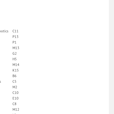
botics
C11
P13
P1
M13
G2
H5
M14
K15
B6
s
C5
M2
C10
E10
C8
M12