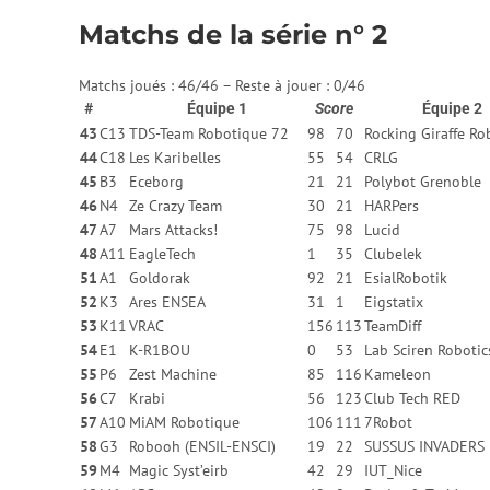
Matchs de la série n° 2
Matchs joués : 46/46 – Reste à jouer : 0/46
#
Équipe 1
Score
Équipe 2
43
C13
TDS-Team Robotique 72
98
70
Rocking Giraffe Ro
44
C18
Les Karibelles
55
54
CRLG
45
B3
Eceborg
21
21
Polybot Grenoble
46
N4
Ze Crazy Team
30
21
HARPers
47
A7
Mars Attacks!
75
98
Lucid
48
A11
EagleTech
1
35
Clubelek
51
A1
Goldorak
92
21
EsialRobotik
52
K3
Ares ENSEA
31
1
Eigstatix
53
K11
VRAC
156
113
TeamDiff
54
E1
K-R1BOU
0
53
Lab Sciren Robotic
55
P6
Zest Machine
85
116
Kameleon
56
C7
Krabi
56
123
Club Tech RED
57
A10
MiAM Robotique
106
111
7Robot
58
G3
Robooh (ENSIL-ENSCI)
19
22
SUSSUS INVADERS
59
M4
Magic Syst’eirb
42
29
IUT_Nice