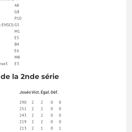
A8
G8
P10
L-ENSCI)
G5
M1
E5
B4
E6
M8
nse3
E3
 de la 2nde série
Joués
Vict.
Égal.
Déf.
290
2
2
0
0
251
2
2
0
0
243
2
2
0
0
219
2
2
0
0
213
2
1
0
1