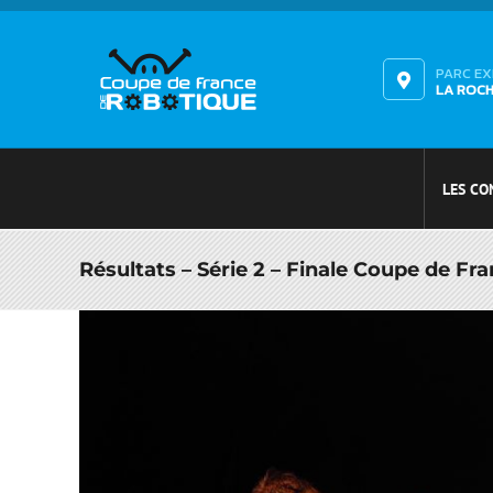
Passer
au
contenu
PARC E
LA ROC
LES CO
Résultats – Série 2 – Finale Coupe de Fr
Voir
l'image
agrandie