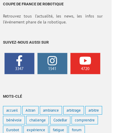
COUPE DE FRANCE DE ROBOTIQUE
Retrouvez tous l’actualité, les news, les infos sur
l’événement phare de la robotique.
SUIVEZ-NOUS AUSSI SUR
3347
1541
4720
MOTS-CLÉ
accueil
Altran
ambiance
arbitrage
arbitre
bénévole
challenge
CodeBar
comprendre
Eurobot
expérience
fatigue
forum