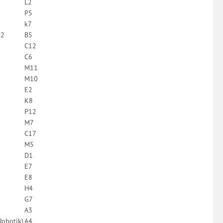
L2
P5
k7
 2
B5
C12
C6
M11
M10
E2
K8
P12
M7
C17
M5
D1
E7
E8
H4
G7
A3
Robotik)
A4