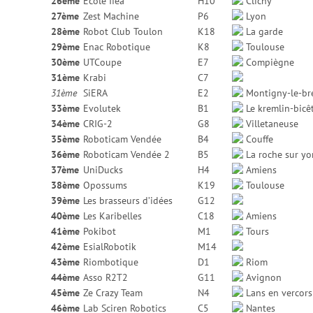
26ème
École Iféa
H10
Clichy
27ème
Zest Machine
P6
Lyon
28ème
Robot Club Toulon
K18
La garde
29ème
Enac Robotique
K8
Toulouse
30ème
UTCoupe
E7
Compiègne
31ème
Krabi
C7
31ème
SiERA
E2
Montigny-le-br
33ème
Evolutek
B1
Le kremlin-bicê
34ème
CRIG-2
G8
Villetaneuse
35ème
Roboticam Vendée
B4
Couffe
36ème
Roboticam Vendée 2
B5
La roche sur yo
37ème
UniDucks
H4
Amiens
38ème
Opossums
K19
Toulouse
39ème
Les brasseurs d’idées
G12
40ème
Les Karibelles
C18
Amiens
41ème
Pokibot
M1
Tours
42ème
EsialRobotik
M14
43ème
Riombotique
D1
Riom
44ème
Asso R2T2
G11
Avignon
45ème
Ze Crazy Team
N4
Lans en vercors
46ème
Lab Sciren Robotics
C5
Nantes