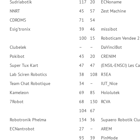
Sudriabotik
117
20
ECNoname
NNRT
45
57
Zest Machine
CDROMS
71
54
Esig’tronix
39
46
missibot
100
15
Roboticam Vendee 2
Clubelek
–
–
DaVinciBot
Pokibot
43
20
CRENIM
Super Tux Kart
47
47
(ENSIL-ENSCI) Les C
Lab Sciren Robotics
38
108
R3EA
Team Chat Robotique
34
–
IUT_Nice
Kameleon
69
85
Hololutek
7Robot
68
130
RCVA
104
67
Robotronik Phelma
134
36
Supaero Robotik Cl
ECNantrobot
27
–
AREM
93
39
PinMode