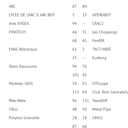
ARC
67
84
LYCEE DE L’ARC SI ARC-BOT
5
33
APEROBOT
Ares ENSEA
94
–
CRAC2
FIPATECH
46
31
Les Chopaings
68
41
FenRIR
ENAC Robotique
61
3
TACT-INDÉ
25
–
Eceborg
Team Opossums
94
76
101
45
Modelec ISEN
19
65
UTCoupe
113
69
Club Tech CentraleS
Pêle-Mêle
96
131
TeamDiff
CRLG
48
50
Metal Pipe
Polybot Grenoble
28
18
CRIG2
87
66