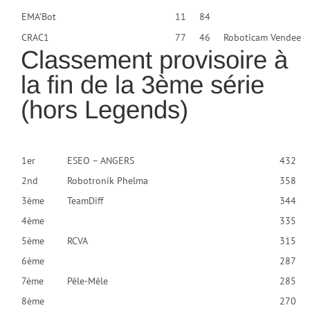
EMA’Bot
11
84
CRAC1
77
46
Roboticam Vendee
Classement provisoire à
la fin de la 3ème série
(hors Legends)
1er
ESEO – ANGERS
432
2nd
Robotronik Phelma
358
3ème
TeamDiff
344
4ème
335
5ème
RCVA
315
6ème
287
7ème
Pêle-Mêle
285
8ème
270