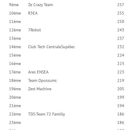
9ème
Ze Crazy Team
257
10ème
R3EA
255
11ème
250
12ème
7Robot
243
13ème
237
14ème
Club Tech CentraleSupélec
232
15ème
224
16ème
223
17ème
Ares ENSEA
223
18ème
Team Opossums
219
19ème
Zest Machine
205
20ème
199
21ème
194
22ème
TDS-Team 72 Familly
186
23ème
186