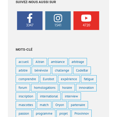
SUIVEZ-NOUS AUSSI SUR
3347
1541
4720
MOTS-CLÉ
accueil
Altran
ambiance
arbitrage
arbitre
bénévole
challenge
CodeBar
comprendre
Eurobot
expérience
fatigue
forum
homologations
horaire
innovation
inscription
international
interview
mascottes
match
Oryon
partenaire
passion
programme
projet
Proxinnov