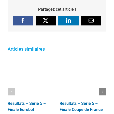
Partagez cet article !
Facebook
X
LinkedIn
Email
Articles similaires
Résultats – Série 5 –
Résultats – Série 5 –
R
Finale Eurobot
Finale Coupe de France
F