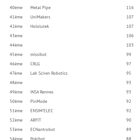
40ème
Metal Pipe
116
41ème
UniMakers
107
42ème
Hololutek
107
43ème
106
44ème
103
45ème
missibot
99
46ème
CRLG
97
47ème
Lab Sciren Robotics
95
48ème
93
49ème
INSA Rennes
93
50ème
PinMode
92
51ème
ENSIM’ELEC
92
52ème
ARFIT
90
53ème
ECNantrobot
89
54ème
Pokibot
88