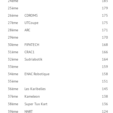
24ème
183
25ème
179
26ème
CDROMS
175
27ème
UTCoupe
175
28ème
ARC
171
29ème
170
30ème
FIPATECH
168
31ème
CRAC1
166
32ème
Sudriabotik
164
33ème
159
34ème
ENAC Robotique
158
35ème
151
36ème
Les Karibelles
145
37ème
Kameleon
138
38ème
Super Tux Kart
136
39ème
NNRT
124