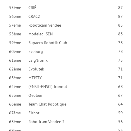
55ème
CRIÉ
87
56ème
CRAC2
87
57ème
Roboticam Vendee
85
58ème
Modelec ISEN
83
59ème
Supaero Robotik Club
78
60ème
Eceborg
78
61ème
Esig’tronix
75
62ème
Evolutek
71
63ème
MTISTY
71
64ème
(ENSIL-ENSCI) Ironnut
68
65ème
Ovoleur
67
66ème
Team Chat Robotique
64
67ème
Eirbot
59
68ème
Roboticam Vendee 2
56
69ème
53