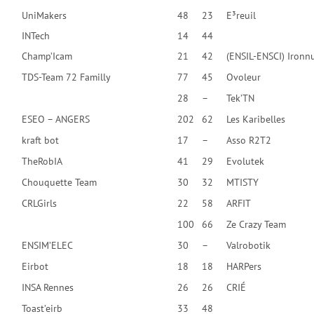
UniMakers
48
23
E³reuil
INTech
14
44
Champ’Icam
21
42
(ENSIL-ENSCI) Ironn
TDS-Team 72 Familly
77
45
Ovoleur
28
–
Tek’TN
ESEO – ANGERS
202
62
Les Karibelles
kraft bot
17
–
Asso R2T2
TheRobIA
41
29
Evolutek
Chouquette Team
30
32
MTISTY
CRLGirls
22
58
ARFIT
100
66
Ze Crazy Team
ENSIM’ELEC
30
–
Valrobotik
Eirbot
18
18
HARPers
INSA Rennes
26
26
CRIÉ
Toast’eirb
33
48