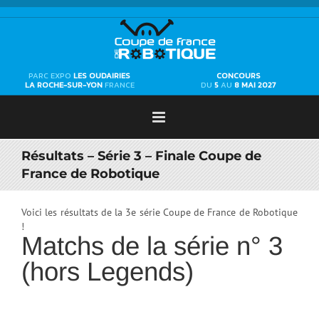
Passer
au
contenu
PARC EXPO
LES OUDAIRIES
CONCOURS
LA ROCHE-SUR-YON
FRANCE
DU
5
AU
8 MAI 2027
Résultats – Série 3 – Finale Coupe de
France de Robotique
Voici les résultats de la 3e série Coupe de France de Robotique
!
Matchs de la série n° 3
(hors Legends)