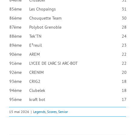
85ème
Les Chopaings
31
86ème
Chouquette Team
30
87ème
Polybot Grenoble
28
88ème
Tek’TN
24
89ème
E³reuil
23
90ème
AREM
22
91ème
LYCEE DE L’ARC SI ARC-BOT
22
92ème
CRENIM
20
93ème
CRIG2
18
94ème
Clubelek
18
95ème
kraft bot
17
15 mai 2026
|
Legends
,
Scores
,
Senior