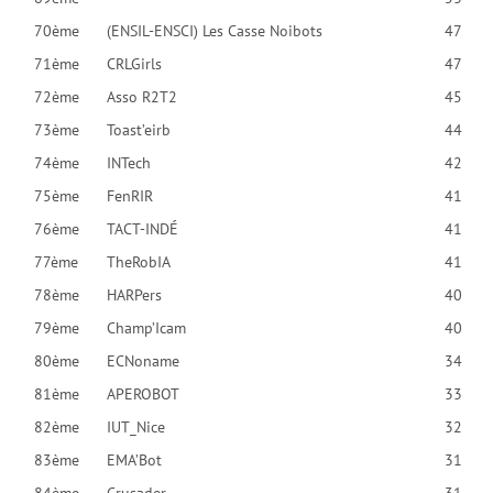
70ème
(ENSIL-ENSCI) Les Casse Noibots
47
71ème
CRLGirls
47
72ème
Asso R2T2
45
73ème
Toast’eirb
44
74ème
INTech
42
75ème
FenRIR
41
76ème
TACT-INDÉ
41
77ème
TheRobIA
41
78ème
HARPers
40
79ème
Champ’Icam
40
80ème
ECNoname
34
81ème
APEROBOT
33
82ème
IUT_Nice
32
83ème
EMA’Bot
31
84ème
Crusader
31