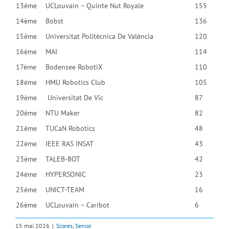
13ème
UCLouvain – Quinte Nut Royale
155
14ème
Bobst
136
15ème
Universitat Politècnica De València
120
16ème
MAI
114
17ème
Bodensee RobotiX
110
18ème
HMU Robotics Club
105
19ème
Universitat De Vic
87
20ème
NTU Maker
82
21ème
TUCaN Robotics
48
22ème
IEEE RAS INSAT
43
23ème
TALEB-BOT
42
24ème
HYPERSONIC
23
25ème
UNICT-TEAM
16
26ème
UCLouvain – Caribot
6
15 mai 2026
|
Scores
,
Senior