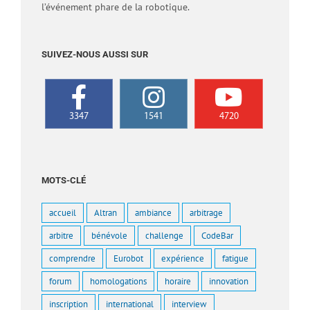
l’événement phare de la robotique.
SUIVEZ-NOUS AUSSI SUR
3347
1541
4720
MOTS-CLÉ
accueil
Altran
ambiance
arbitrage
arbitre
bénévole
challenge
CodeBar
comprendre
Eurobot
expérience
fatigue
forum
homologations
horaire
innovation
inscription
international
interview