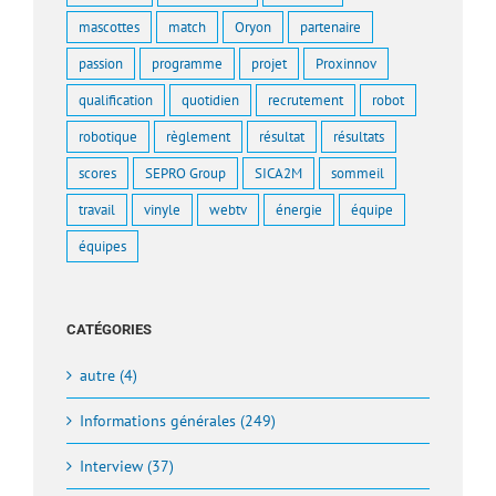
mascottes
match
Oryon
partenaire
passion
programme
projet
Proxinnov
qualification
quotidien
recrutement
robot
robotique
règlement
résultat
résultats
scores
SEPRO Group
SICA2M
sommeil
travail
vinyle
webtv
énergie
équipe
équipes
CATÉGORIES
autre (4)
Informations générales (249)
Interview (37)