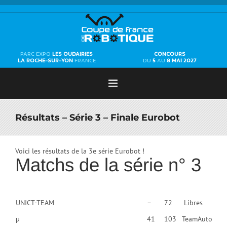
Passer
au
contenu
PARC EXPO
LES OUDAIRIES
CONCOURS
LA ROCHE-SUR-YON
FRANCE
DU
5
AU
8 MAI 2027
Résultats – Série 3 – Finale Eurobot
Voici les résultats de la 3e série Eurobot !
Matchs de la série n° 3
UNICT-TEAM
–
72
Libres
µ
41
103
TeamAuto