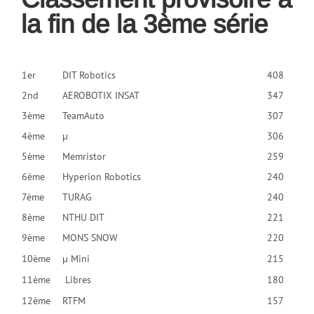
la fin de la 3ème série
1er
DIT Robotics
408
2nd
AEROBOTIX INSAT
347
3ème
TeamAuto
307
4ème
µ
306
5ème
Memristor
259
6ème
Hyperion Robotics
240
7ème
TURAG
240
8ème
NTHU DIT
221
9ème
MONS SNOW
220
10ème
µ Mini
215
11ème
Libres
180
12ème
RTFM
157