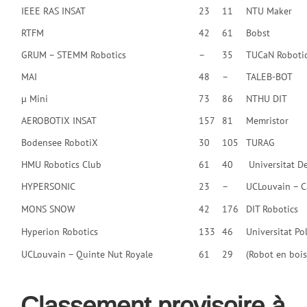
IEEE RAS INSAT
23
11
NTU Maker
RTFM
42
61
Bobst
GRUM – STEMM Robotics
–
35
TUCaN Roboti
MAI
48
–
TALEB-BOT
µ Mini
73
86
NTHU DIT
AEROBOTIX INSAT
157
81
Memristor
Bodensee RobotiX
30
105
TURAG
HMU Robotics Club
61
40
Universitat De
HYPERSONIC
23
–
UCLouvain – C
MONS SNOW
42
176
DIT Robotics
Hyperion Robotics
133
46
Universitat Po
UCLouvain – Quinte Nut Royale
61
29
(Robot en bois
Classement provisoire à