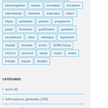
homologations
horaire
innovation
inscription
international
interview
mascottes
match
Oryon
partenaire
passion
programme
projet
Proxinnov
qualification
quotidien
recrutement
robot
robotique
règlement
résultat
résultats
scores
SEPRO Group
SICA2M
sommeil
travail
vinyle
webtv
énergie
équipe
équipes
CATÉGORIES
autre (4)
Informations générales (249)