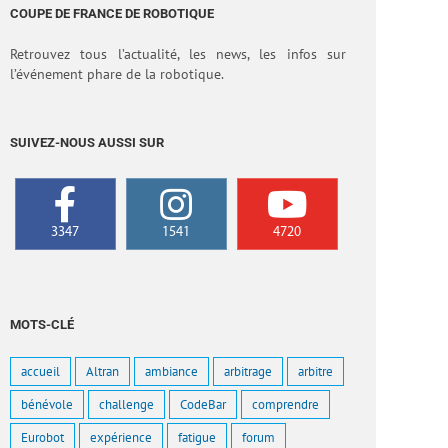
COUPE DE FRANCE DE ROBOTIQUE
Retrouvez tous l’actualité, les news, les infos sur
l’événement phare de la robotique.
SUIVEZ-NOUS AUSSI SUR
3347
1541
4720
MOTS-CLÉ
accueil
Altran
ambiance
arbitrage
arbitre
bénévole
challenge
CodeBar
comprendre
Eurobot
expérience
fatigue
forum