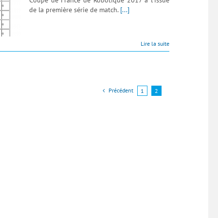
Coupe de France de Robotique 2017 à l'issue
de la première série de match.
[...]
Lire la suite
Précédent
1
2