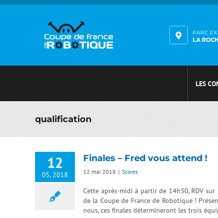
Passer
au
contenu
PARC E
LA ROC
LES CO
qualification
Finales – Fred vous attend !
12
12 mai 2018
|
Scores
05, 2018
Cette après-midi à partir de 14h30, RDV sur 
de la Coupe de France de Robotique ! Présent
nous, ces finales détermineront les trois équ