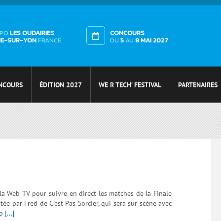
XPO
LES OUDAIRIES
CONCOURS
HE-SUR-YON
FRANCE
DU
5
AU
8 MAI 2027
NCOURS
ÉDITION 2027
WE R TECH’ FESTIVAL
PARTENAIRES
la Web TV pour suivre en direct les matches de la Finale
ée par Fred de C'est Pas Sorcier, qui sera sur scène avec
ip
[...]